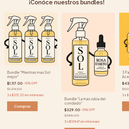
¡Conóce nuestros bundles!
Bundle "Mientras mas Sol
3 P
mejor"
Ace
$1,117.00
$4
-
15
%
OFF
$1,314.00
$50
3
x
$372.33
sin intereses
3
x
$
Bundle "La mas rubia del
condado"
$329.00
-
15
%
OFF
$388.00
3
x
$109.67
sin intereses