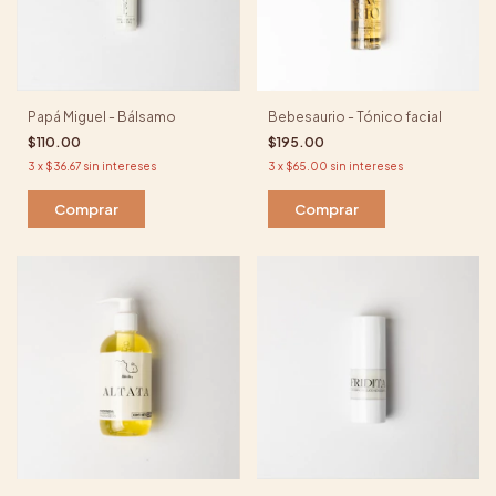
Papá Miguel - Bálsamo
Bebesaurio - Tónico facial
$110.00
$195.00
3
x
$36.67
sin intereses
3
x
$65.00
sin intereses
Comprar
Comprar