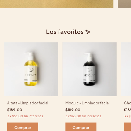
Los favoritos ✨
Altata - Limpiador facial
Mixquic - Limpiador facial
Chol
$189.00
$189.00
$18
3
x
$63.00
sin intereses
3
x
$63.00
sin intereses
3
x
$
Comprar
Comprar