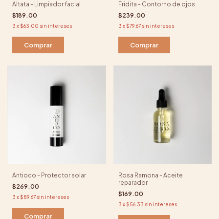
Altata - Limpiador facial
Fridita - Contorno de ojos
$189.00
$239.00
3
x
$63.00
sin intereses
3
x
$79.67
sin intereses
Comprar
Comprar
Antioco - Protector solar
Rosa Ramona - Aceite
reparador
$269.00
$169.00
3
x
$89.67
sin intereses
3
x
$56.33
sin intereses
Comprar