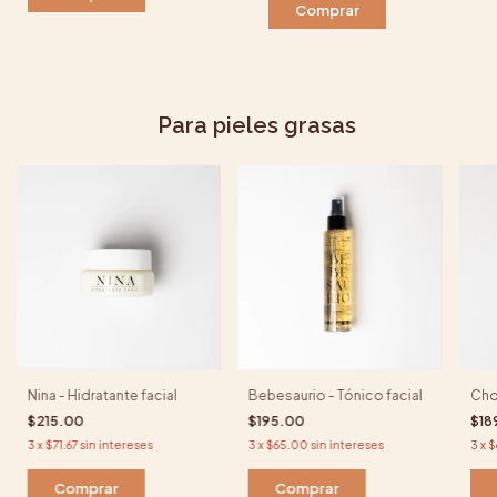
Comprar
Para pieles grasas
Nina - Hidratante facial
Bebesaurio - Tónico facial
Chol
$215.00
$195.00
$18
3
x
$71.67
sin intereses
3
x
$65.00
sin intereses
3
x
$
Comprar
Comprar