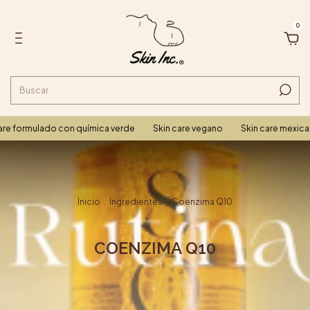
0
re formulado con química verde
Skin care vegano
Skin care mexican
Inicio
.
Ingredientes
.
Coenzima Q10
COENZIMA Q10