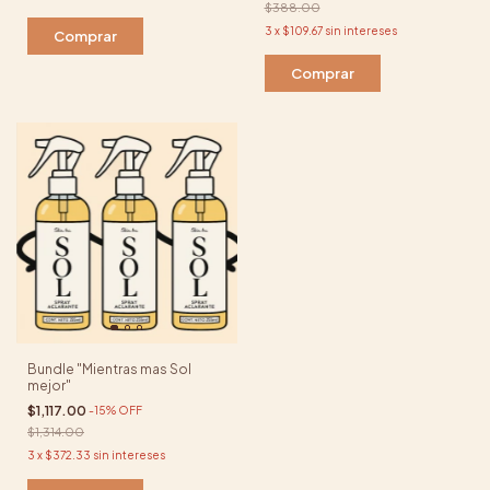
$388.00
3
x
$109.67
sin intereses
Comprar
Bundle "Mientras mas Sol
mejor"
$1,117.00
-
15
%
OFF
$1,314.00
3
x
$372.33
sin intereses