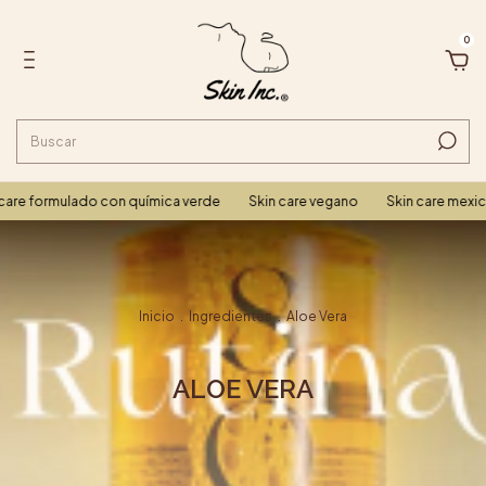
0
are formulado con química verde
Skin care vegano
Skin care mexic
Inicio
.
Ingredientes
.
Aloe Vera
ALOE VERA