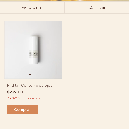
Ordenar
Filtrar
Fridita - Contorno de ojos
$239.00
3
x
$79.67
sin intereses
Comprar