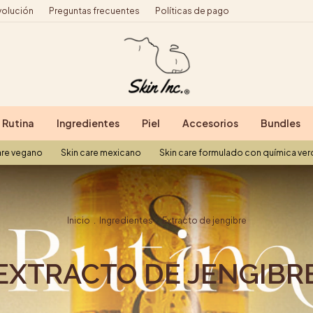
volución
Preguntas frecuentes
Políticas de pago
Rutina
Ingredientes
Piel
Accesorios
Bundles
Skin care mexicano
Skin care formulado con química verde
Skin 
Inicio
.
Ingredientes
.
Extracto de jengibre
EXTRACTO DE JENGIBR