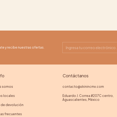
ate y recibe nuestras ofertas.
nfo
Contáctanos
s somos
contacto@skinincmx.com
s locales
Eduardo J. Correa #207C centro,
Aguascalientes, México
a de devolución
as frecuentes