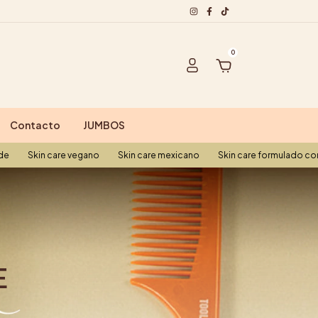
0
Contacto
JUMBOS
care vegano
Skin care mexicano
Skin care formulado con química v
E