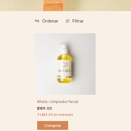
Ordenar
Filtrar
Altata - Limpiador facial
$189.00
3
x
$63.00
sin intereses
Comprar