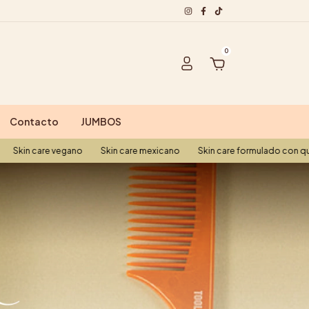
0
Contacto
JUMBOS
e vegano
Skin care mexicano
Skin care formulado con química verd