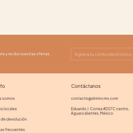
ate y recibe nuestras ofertas.
nfo
Contáctanos
s somos
contacto@skinincmx.com
s locales
Eduardo J. Correa #207C centro,
Aguascalientes, México
a de devolución
as frecuentes