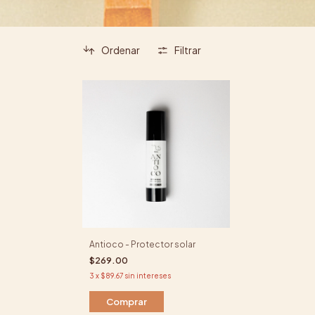
Ordenar
Filtrar
Antioco - Protector solar
$269.00
3
x
$89.67
sin intereses
Comprar