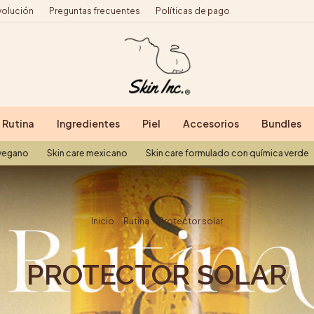
volución
Preguntas frecuentes
Políticas de pago
Rutina
Ingredientes
Piel
Accesorios
Bundles
Skin care mexicano
Skin care formulado con química verde
Skin car
Inicio
.
Rutina
.
Protector solar
PROTECTOR SOLAR