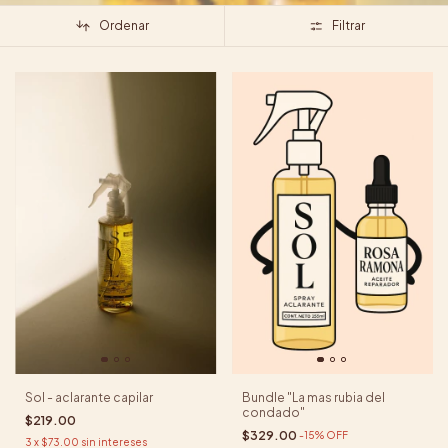
Ordenar
Filtrar
Sol - aclarante capilar
Bundle "La mas rubia del
condado"
$219.00
$329.00
-
15
%
OFF
3
x
$73.00
sin intereses