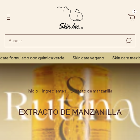
0
are formulado con química verde
Skin care vegano
Skin care mexic
Inicio
.
Ingredientes
.
Extracto de manzanilla
EXTRACTO DE MANZANILLA