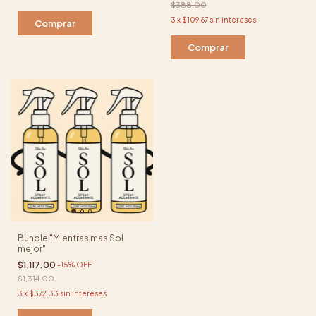
$388.00
3
x
$109.67
sin intereses
Comprar
Bundle "Mientras mas Sol
mejor"
$1,117.00
-
15
%
OFF
$1,314.00
3
x
$372.33
sin intereses