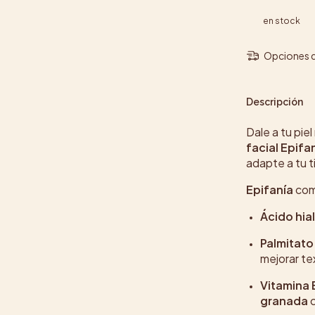
en stock
Opciones d
Descripción
Dale a tu pie
facial Epifa
adapte a tu t
Epifanía
com
Ácido hia
Palmitato 
mejorar te
Vitamina 
granada
c