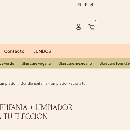
0
Contacto
JUMBOS
Skin care vegano
Skin care mexicano
Skin care formulado con quí
Limpiador
.
Bundle Epifanía + Limpiador Facial a tu
EPIFANÍA + LIMPIADOR
A TU ELECCIÓN