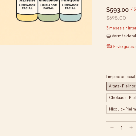
$593.00
-
15
$698.00
3
meses sin int
Ver más detal
Envío gratis
Limpiador facial
Altata- Piel n
Choluaca- Piel
Mixquic- Piel m