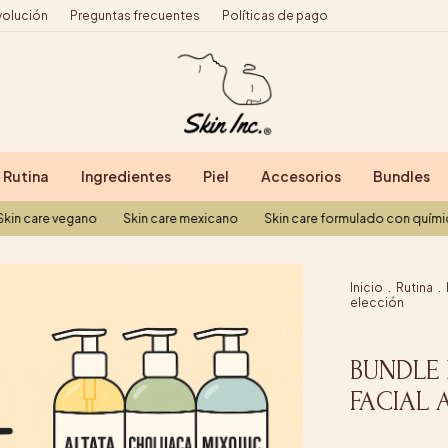
volución
Preguntas frecuentes
Políticas de pago
Rutina
Ingredientes
Piel
Accesorios
Bundles
egano
Skin care mexicano
Skin care formulado con química verde
Inicio
.
Rutina
.
elección
BUNDLE 
FACIAL 