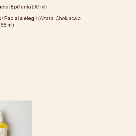
cial Epifanía
(30 ml)
r Facial a elegir
(Altata, Choluaca o
255 ml)