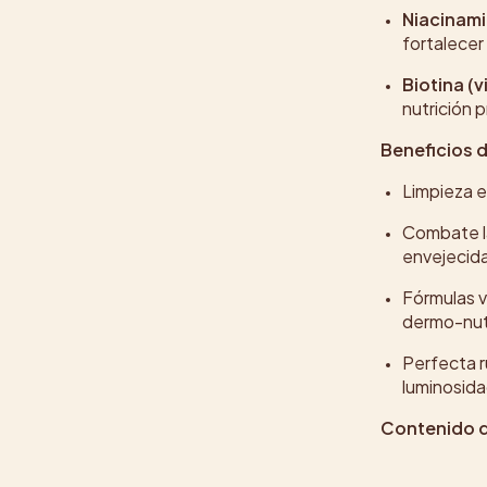
Niacinami
fortalecer
Biotina (v
nutrición 
Beneficios 
Limpieza e
Combate la
envejecid
Fórmulas v
dermo-nutr
Perfecta r
luminosida
Contenido d