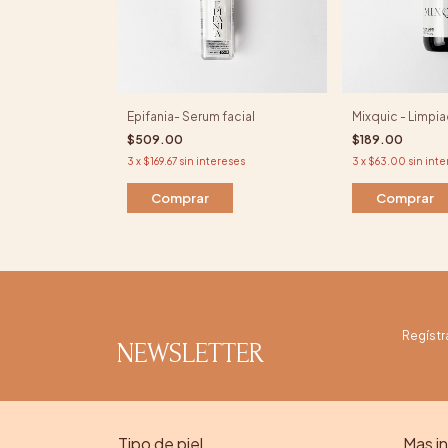
Epifania- Serum facial
Mixquic - Limpia
$509.00
$189.00
3
x
$169.67
sin intereses
3
x
$63.00
sin int
Comprar
Regístr
NEWSLETTER
Tipo de piel
Mas i