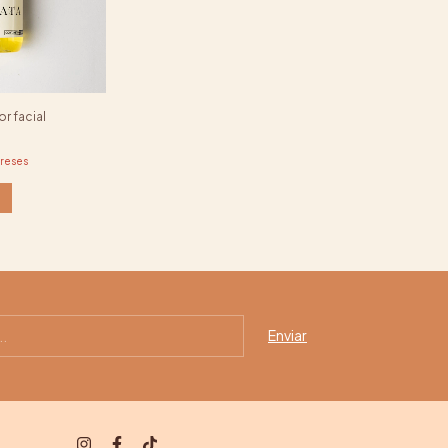
or facial
ereses