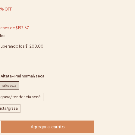
%
OFF
ereses de
$197.67
les
superando los
$1,200.00
:
Altata- Piel normal/seca
ormal/seca
 grasa/ tendencia acné
ixta/grasa