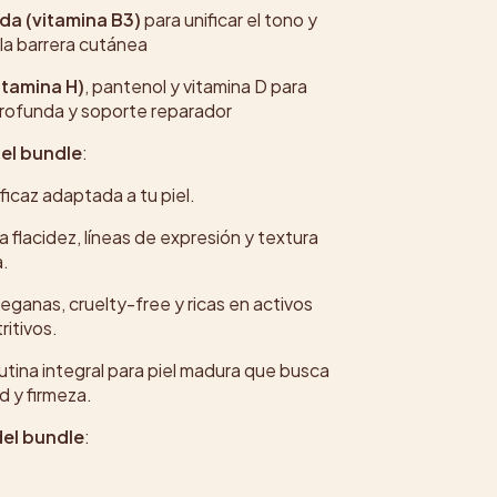
da (vitamina B3)
para unificar el tono y
 la barrera cutánea
itamina H)
, pantenol y vitamina D para
profunda y soporte reparador
del bundle
:
ficaz adaptada a tu piel.
 flacidez, líneas de expresión y textura
a.
eganas, cruelty-free y ricas en activos
itivos.
utina integral para piel madura que busca
d y firmeza.
el bundle
: