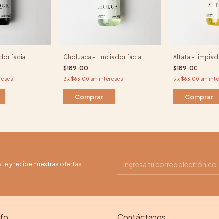
dor facial
Choluaca - Limpiador facial
Altata - Limpiad
$189.00
$189.00
ereses
3
x
$63.00
sin intereses
3
x
$63.00
sin int
Comprar
Comprar
ate y recibe nuestras ofertas.
nfo
Contáctanos