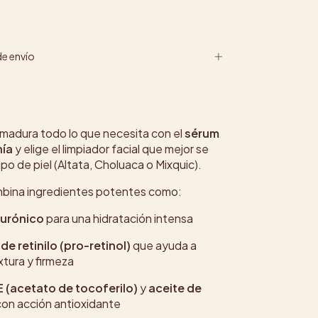
e envío
l madura todo lo que necesita con el
sérum
nía
y elige el limpiador facial que mejor se
ipo de piel (Altata, Choluaca o Mixquic).
bina ingredientes potentes como:
lurónico
para una hidratación intensa
de retinilo (pro-retinol)
que ayuda a
xtura y firmeza
E (acetato de tocoferilo)
y
aceite de
on acción antioxidante