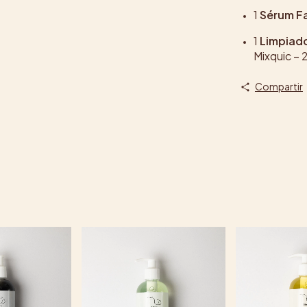
1
Sérum Fa
1
Limpiado
Mixquic – 
Compartir