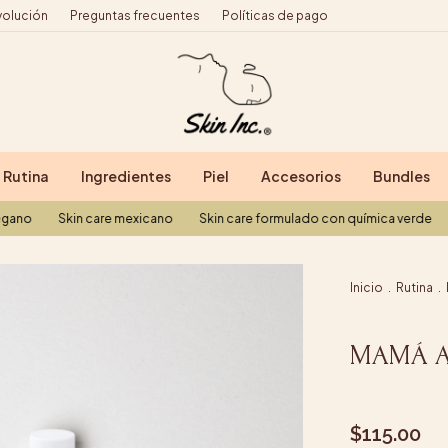
volución
Preguntas frecuentes
Políticas de pago
Rutina
Ingredientes
Piel
Accesorios
Bundles
kin care mexicano
Skin care formulado con química verde
Skin care
Inicio
.
Rutina
.
MAMÁ A
$115.00