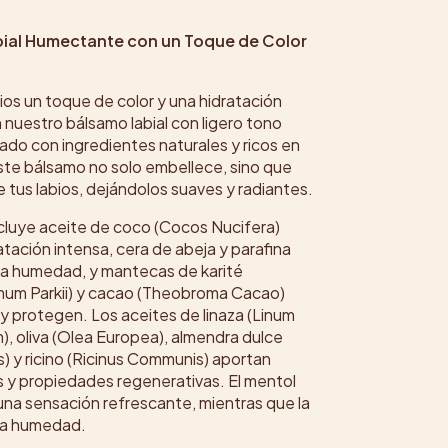
ial Humectante con un Toque de Color
bios un toque de color y una hidratación
nuestro bálsamo labial con ligero tono
lado con ingredientes naturales y ricos en
ste bálsamo no solo embellece, sino que
 tus labios, dejándolos suaves y radiantes.
ncluye aceite de coco (Cocos Nucifera)
atación intensa, cera de abeja y parafina
 la humedad, y mantecas de karité
um Parkii) y cacao (Theobroma Cacao)
y protegen. Los aceites de linaza (Linum
), oliva (Olea Europea), almendra dulce
s) y ricino (Ricinus Communis) aportan
s y propiedades regenerativas. El mentol
una sensación refrescante, mientras que la
a la humedad.