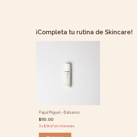
¡Completa tu rutina de Skincare!
Papá Miguel - Bálsamo
$110.00
3
x
$36.67
sin intereses