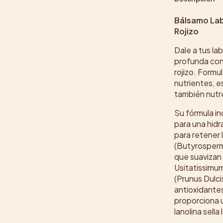
Bálsamo Lab
Rojizo
Dale a tus la
profunda con 
rojizo. Formu
nutrientes, e
también nutre
Su fórmula i
para una hidr
para retener
(Butyrosperm
que suavizan 
Usitatissimum
(Prunus Dulci
antioxidante
proporciona 
lanolina sell