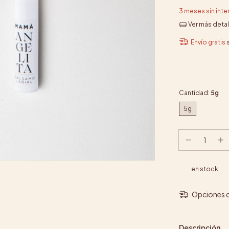
3
meses sin int
Ver más detal
Envío gratis
Cantidad:
5g
5g
en stock
Opciones d
Descripción