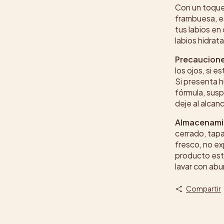
Con un toque 
frambuesa, e
tus labios en
labios hidrat
Precaucion
los ojos, si 
Si presenta h
fórmula, susp
deje al alcan
Almacenami
cerrado, tapa
fresco, no ex
producto est
lavar con ab
Compartir