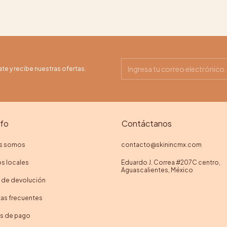
ate y recibe nuestras ofertas.
nfo
Contáctanos
s somos
contacto@skinincmx.com
s locales
Eduardo J. Correa #207C centro,
Aguascalientes, México
a de devolución
as frecuentes
as de pago