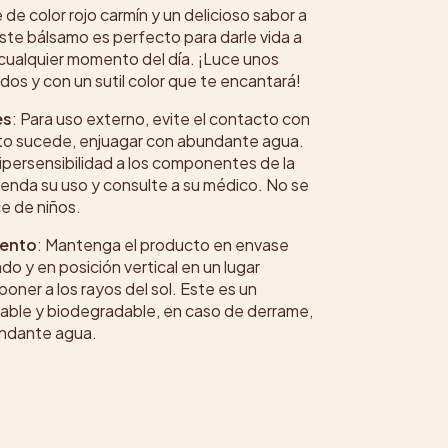
de color rojo carmín y un delicioso sabor a
ste bálsamo es perfecto para darle vida a
 cualquier momento del día. ¡Luce unos
ados y con un sutil color que te encantará!
es
: Para uso externo, evite el contacto con
esto sucede, enjuagar con abundante agua.
ipersensibilidad a los componentes de la
enda su uso y consulte a su médico. No se
ce de niños.
ento
: Mantenga el producto en envase
do y en posición vertical en un lugar
poner a los rayos del sol. Este es un
able y biodegradable, en caso de derrame,
undante agua.