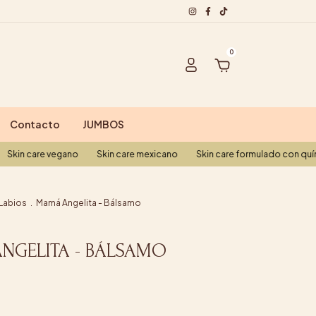
0
Contacto
JUMBOS
 vegano
Skin care mexicano
Skin care formulado con química verde
Labios
.
Mamá Angelita - Bálsamo
NGELITA - BÁLSAMO