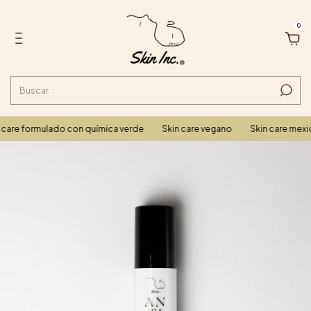
0
care formulado con química verde
Skin care vegano
Skin care mexi