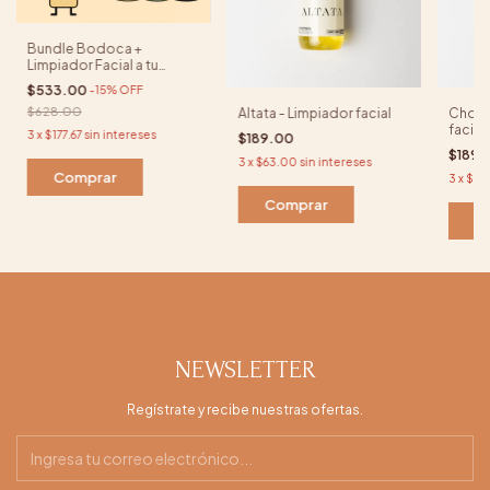
Bundle Bodoca +
Limpiador Facial a tu
elección
$533.00
-
15
%
OFF
$628.00
Altata - Limpiador facial
Cholu
facial
3
x
$177.67
sin intereses
$189.00
$189.
3
x
$63.00
sin intereses
Comprar
3
x
$63
Comprar
C
NEWSLETTER
Regístrate y recibe nuestras ofertas.